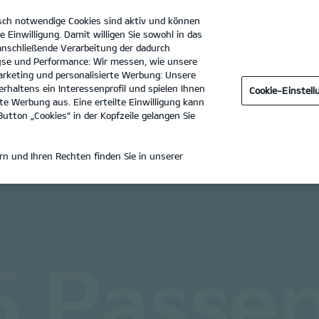
sch notwendige Cookies sind aktiv und können
e Einwilligung. Damit willigen Sie sowohl in das
 anschließende Verarbeitung der dadurch
se und Performance: Wir messen, wie unsere
er Autohaus in Guben Inh. Dirk Fischer e.K.
Tel. :
0355 - 729
rketing und personalisierte Werbung: Unsere
rhaltens ein Interessenprofil und spielen Ihnen
Cookie-Einstel
n
e Werbung aus. Eine erteilte Einwilligung kann
utton „Cookies“ in der Kopfzeile gelangen Sie
PV5 PASSENGER
n und Ihren Rechten finden Sie in unserer