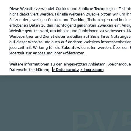
Diese Website verwendet Cookies und ähnliche Technologien. Techni
open
nicht deaktiviert werden. Für alle weiteren Zwecke bitten wir um Ihr
menu
Setzen der jeweiligen Cookies und Tracking-Technologien und in die
erhobenen Daten zu den nachfolgend genannten Zwecken ein: Analy
Fisch
Website genutzt wird, um Inhalte und Funktionen zu verbessern. Ma
Werbepartner und Dienstleister erstellen auf Basis Ihres Nutzungsve
PV5 Passenger
Entdecke
auf dieser Website und auch auf anderen Websites interessenbasiert
jederzeit mit Wirkung für die Zukunft widerrufen werden. Über den B
MODELLE
PV5 PASSENGER
jederzeit zur Anpassung Ihrer Präferenzen.
Weitere Informationen zu den eingesetzten Anbietern, Speicherdauer
Datenschutzerklärung.
> Datenschutz
> Impressum