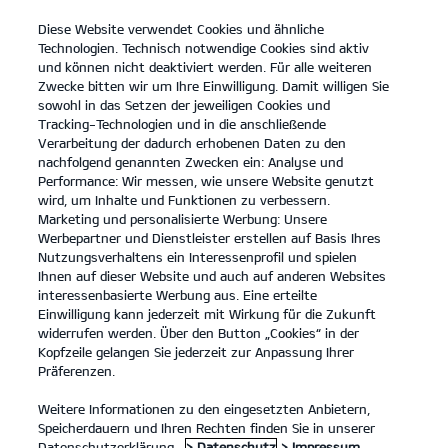
Diese Website verwendet Cookies und ähnliche
open
Technologien. Technisch notwendige Cookies sind aktiv
menu
und können nicht deaktiviert werden. Für alle weiteren
KONTAKT
Zwecke bitten wir um Ihre Einwilligung. Damit willigen Sie
sowohl in das Setzen der jeweiligen Cookies und
Laden mit Kia Charge
Tracking-Technologien und in die anschließende
Verarbeitung der dadurch erhobenen Daten zu den
LADEN MIT KIA CHARGE
nachfolgend genannten Zwecken ein: Analyse und
Performance: Wir messen, wie unsere Website genutzt
wird, um Inhalte und Funktionen zu verbessern.
Marketing und personalisierte Werbung: Unsere
Werbepartner und Dienstleister erstellen auf Basis Ihres
Nutzungsverhaltens ein Interessenprofil und spielen
Ihnen auf dieser Website und auch auf anderen Websites
interessenbasierte Werbung aus. Eine erteilte
Einwilligung kann jederzeit mit Wirkung für die Zukunft
widerrufen werden. Über den Button „Cookies“ in der
Kopfzeile gelangen Sie jederzeit zur Anpassung Ihrer
Präferenzen.
Weitere Informationen zu den eingesetzten Anbietern,
Speicherdauern und Ihren Rechten finden Sie in unserer
Datenschutzerklärung.
> Datenschutz
> Impressum