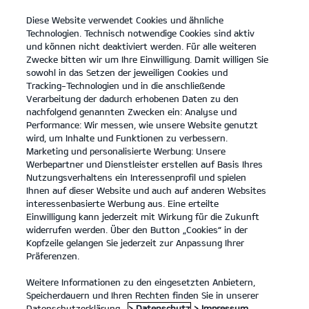
Diese Website verwendet Cookies und ähnliche
open
Technologien. Technisch notwendige Cookies sind aktiv
menu
und können nicht deaktiviert werden. Für alle weiteren
KONTAKT
Zwecke bitten wir um Ihre Einwilligung. Damit willigen Sie
sowohl in das Setzen der jeweiligen Cookies und
Laden im Unternehmen
Tracking-Technologien und in die anschließende
Verarbeitung der dadurch erhobenen Daten zu den
...
LADEN IM UNTERNEHMEN
nachfolgend genannten Zwecken ein: Analyse und
Performance: Wir messen, wie unsere Website genutzt
wird, um Inhalte und Funktionen zu verbessern.
Marketing und personalisierte Werbung: Unsere
Werbepartner und Dienstleister erstellen auf Basis Ihres
Nutzungsverhaltens ein Interessenprofil und spielen
Ihnen auf dieser Website und auch auf anderen Websites
interessenbasierte Werbung aus. Eine erteilte
Einwilligung kann jederzeit mit Wirkung für die Zukunft
widerrufen werden. Über den Button „Cookies“ in der
Kopfzeile gelangen Sie jederzeit zur Anpassung Ihrer
Präferenzen.
Weitere Informationen zu den eingesetzten Anbietern,
Speicherdauern und Ihren Rechten finden Sie in unserer
Datenschutzerklärung.
> Datenschutz
> Impressum