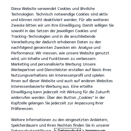
Diese Website verwendet Cookies und ähnliche
open
Technologien. Technisch notwendige Cookies sind aktiv
menu
und können nicht deaktiviert werden. Für alle weiteren
KONTAKT
Zwecke bitten wir um Ihre Einwilligung. Damit willigen Sie
sowohl in das Setzen der jeweiligen Cookies und
Der neue Kia Stonic
Probefahrt
Tracking-Technologien und in die anschließende
Verarbeitung der dadurch erhobenen Daten zu den
...
...
DER NEUE KIA STONIC
nachfolgend genannten Zwecken ein: Analyse und
Konfigurator
Performance: Wir messen, wie unsere Website genutzt
Der neue Kia Stonic.
wird, um Inhalte und Funktionen zu verbessern.
Marketing und personalisierte Werbung: Unsere
Werbepartner und Dienstleister erstellen auf Basis Ihres
Geh deinen eigenen Weg.
Nutzungsverhaltens ein Interessenprofil und spielen
Ihnen auf dieser Website und auch auf anderen Websites
interessenbasierte Werbung aus. Eine erteilte
Einwilligung kann jederzeit mit Wirkung für die Zukunft
widerrufen werden. Über den Button „Cookies“ in der
Kopfzeile gelangen Sie jederzeit zur Anpassung Ihrer
Präferenzen.
Weitere Informationen zu den eingesetzten Anbietern,
Speicherdauern und Ihren Rechten finden Sie in unserer
Datenschutzerklärung.
> Datenschutz
> Impressum