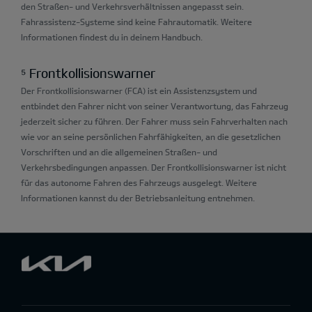
den Straßen- und Verkehrsverhältnissen angepasst sein.
Fahrassistenz-Systeme sind keine Fahrautomatik. Weitere
Informationen findest du in deinem Handbuch.
⁵ Frontkollisionswarner
Der Frontkollisionswarner (FCA) ist ein Assistenzsystem und
entbindet den Fahrer nicht von seiner Verantwortung, das Fahrzeug
jederzeit sicher zu führen. Der Fahrer muss sein Fahrverhalten nach
wie vor an seine persönlichen Fahrfähigkeiten, an die gesetzlichen
Vorschriften und an die allgemeinen Straßen- und
Verkehrsbedingungen anpassen. Der Frontkollisionswarner ist nicht
für das autonome Fahren des Fahrzeugs ausgelegt. Weitere
Informationen kannst du der Betriebsanleitung entnehmen.